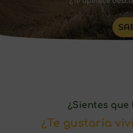
¿Te apetece descub
SA
¿Sientes que 
¿Te gustaría viv