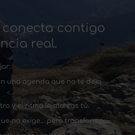
 conecta contigo
cia real.
jar:
on una agenda que no te deja
ro y el ritmo lo marcas tú.
que no exige… pero transforma.