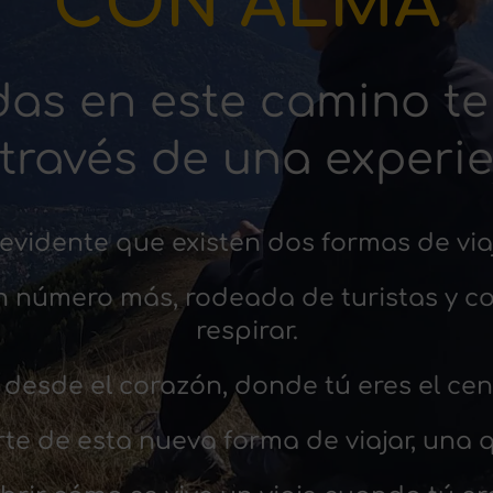
CON ALMA
as en este camino te
través de una experien
evidente que existen dos formas de via
un número más, rodeada de turistas y c
respirar.
desde el corazón, donde tú eres el cent
e de esta nueva forma de viajar, una 