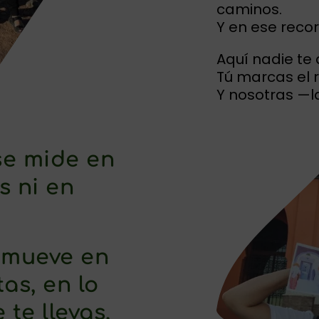
caminos.
Y en ese recor
Aquí nadie te 
Tú marcas el r
Y nosotras —l
 se mide en
s ni en
 mueve en
tas, en lo
 te llevas,