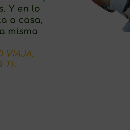
. Y en lo
ta a casa,
la misma
 VIAJA.
 TI.