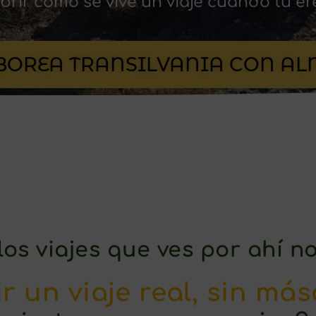
rir cómo se vive un viaje cuando tú er
BOREA TRANSILVANIA CON A
los viajes que ves por ahí n
ir un viaje real, sin má