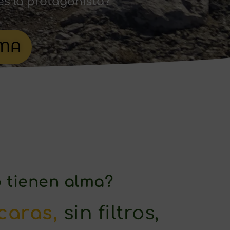
es la protagonista?
LMA
o tienen alma?
scaras,
sin filtros,