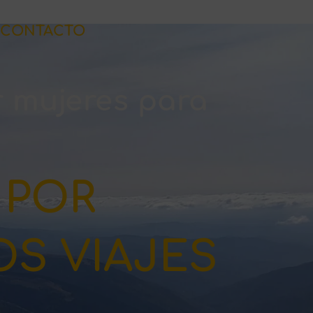
CONTACTO
r mujeres para
 POR
S VIAJES