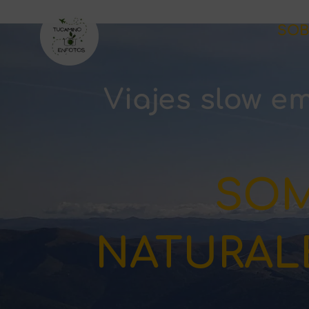
SOB
Viajes slow e
SOM
NATURAL