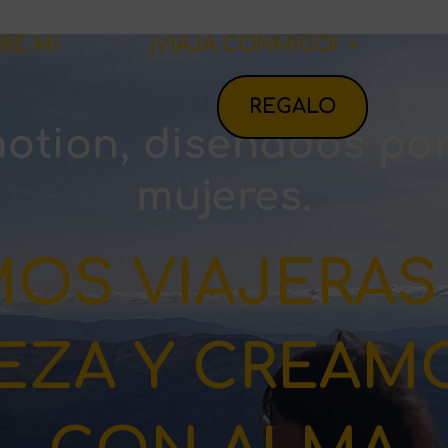
RE MI
¡VIAJA CONMIGO!
REGALO
motion, diseñados po
mujeres.
OS VIAJERAS
EZA Y CREAMO