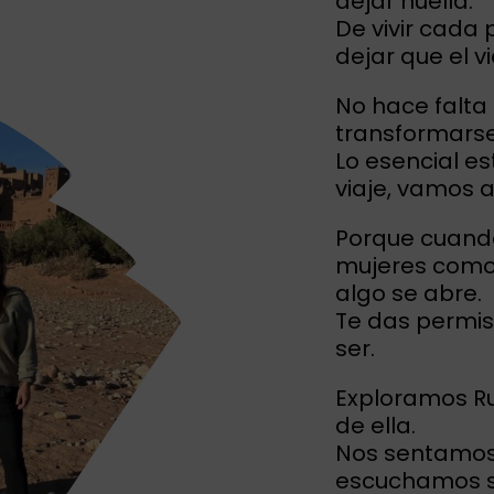
dejar huella.
De vivir cada 
dejar que el v
No hace falta 
transformarse
Lo esencial e
viaje, vamos 
Porque cuando
mujeres como t
algo se abre.
Te das permiso
ser.
Exploramos R
de ella.
Nos sentamos 
escuchamos s