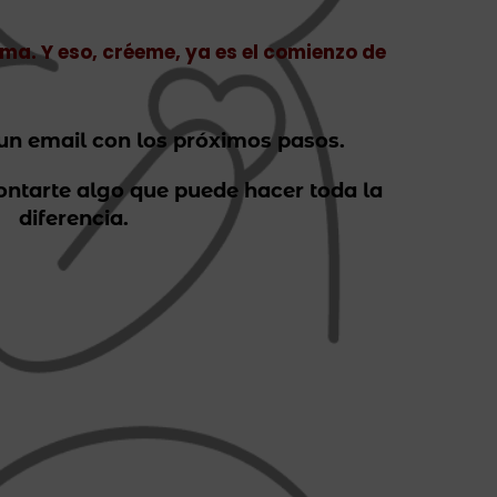
isma. Y eso, créeme, ya es el comienzo de
 un email con los próximos pasos.
ntarte algo que puede hacer toda la
diferencia.