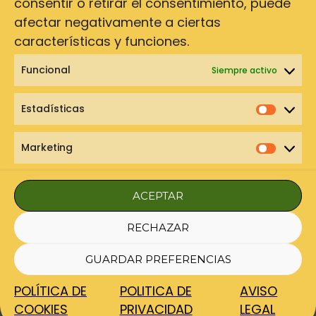
consentir o retirar el consentimiento, puede
¡ÚNETE AL GRUPO DE TELEGRAM!
afectar negativamente a ciertas
características y funciones.
El lugar donde se reúne la Comunidad
Viajeras Sin Límites y donde lo sabrás todo
Funcional
Siempre activo
antes que nadie, así que, yo que tu ¡no me
quedaría fuera!
Estadísticas
Estadí
Marketing
Marke
ACEPTAR
RECHAZAR
Aviso legal
Política de privacidad
Política de cookies
GUARDAR PREFERENCIAS
Condiciones de contratación
POLÍTICA DE
POLITICA DE
AVISO
Copyright © 2026 Tu Camino en Fotos| Todos los
derechos reservados
COOKIES
PRIVACIDAD
LEGAL