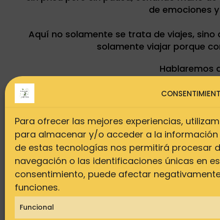
de emociones y
Aquí no solamente se trata de viajes, sin
solamente viajar porque c
Hablaremos d
CONSENTIMIEN
Para ofrecer las mejores experiencias, utiliz
para almacenar y/o acceder a la información d
de estas tecnologías nos permitirá procesar
navegación o las identificaciones únicas en este
consentimiento, puede afectar negativamente 
funciones.
Funcional