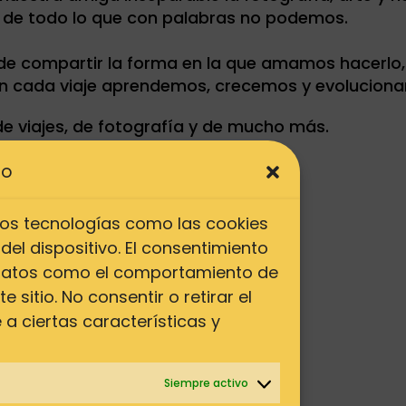
 de todo lo que con palabras no podemos.
o de compartir la forma en la que amamos hacerlo,
on cada viaje aprendemos, crecemos y evolucion
e viajes, de fotografía y de mucho más.
¡Bienvenida viajera!
TO
Ali.
amos tecnologías como las cookies
el dispositivo. El consentimiento
 datos como el comportamiento de
 sitio. No consentir o retirar el
a ciertas características y
Siempre activo