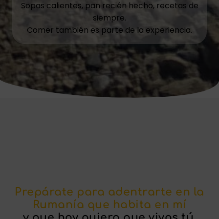
Sopas calientes, pan recién hecho, recetas de
siempre.
Comer también es parte de la experiencia.
Prepárate para adentrarte en la
Rumanía que habita en mí
y que hoy quiero que vivas tú.​