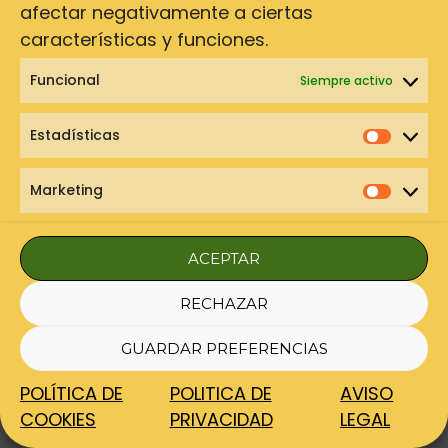
afectar negativamente a ciertas
características y funciones.
Funcional
Siempre activo
Estadísticas
Estadí
Marketing
Marke
ACEPTAR
¿Por qué este viaje
RECHAZAR
es diferente?
GUARDAR PREFERENCIAS
Porque no es un viaje navideño más.
POLÍTICA DE
POLITICA DE
AVISO
COOKIES
PRIVACIDAD
LEGAL
No vienes a ver cosas.