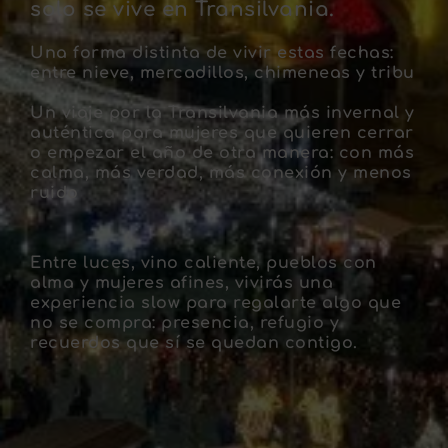
solo se vive en Transilvania.
Una forma distinta de vivir estas fechas:
entre nieve, mercadillos, chimeneas y tribu
Un viaje por la Transilvania más invernal y
auténtica para mujeres que quieren cerrar
o empezar el año de otra manera: con más
calma, más verdad, más conexión y menos
ruido
Entre luces, vino caliente, pueblos con
alma y mujeres afines, vivirás una
experiencia slow para regalarte algo que
no se compra: presencia, refugio y
recuerdos que sí se quedan contigo.