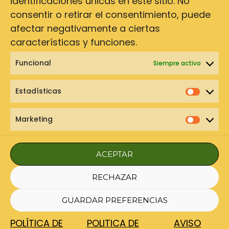
identificaciones únicas en este sitio. No
la caracteriza.
consentir o retirar el consentimiento, puede
afectar negativamente a ciertas
características y funciones.
Funcional
Siempre activo
Estadísticas
Estadí
Marketing
Marke
Aviso legal
Política de privacidad
Política de cookies
ACEPTAR
Condiciones de contratación
RECHAZAR
Copyright © 2026 Tu Camino en Fotos| Todos los
derechos reservados
GUARDAR PREFERENCIAS
POLÍTICA DE
POLITICA DE
AVISO